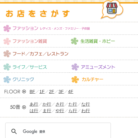
BF
／
1F
／
2F
／
3F
／
4F
あ行
／
か行
／
さ行
／
た行
／
な行
は行
／
ま行
／
や行
／
ら行
／
わ行